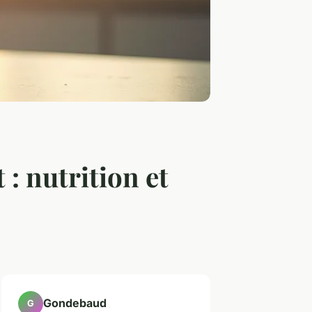
 : nutrition et
Gondebaud
G