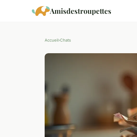
Amisdestroupettes
Accueil
›
Chats