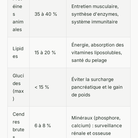
éine
Entretien musculaire,
s
35 à 40 %
synthèse d'enzymes,
anim
système immunitaire
ales
Énergie, absorption des
Lipid
15 à 20 %
vitamines liposolubles,
es
santé du pelage
Gluci
Éviter la surcharge
des
< 15 %
pancréatique et le gain
(max
de poids
)
Cend
Minéraux (phosphore,
res
6 à 8 %
calcium) : surveillance
brute
rénale et osseuse
s