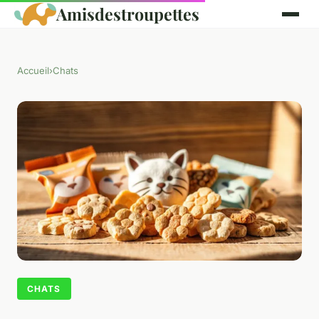
Amisdestroupettes
Accueil
›
Chats
CHATS