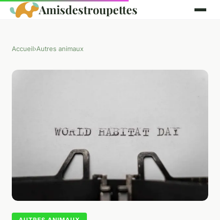
Amisdestroupettes
Accueil
›
Autres animaux
AUTRES ANIMAUX