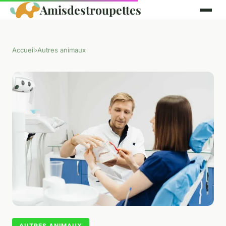
Amisdestroupettes
Accueil
›
Autres animaux
AUTRES ANIMAUX